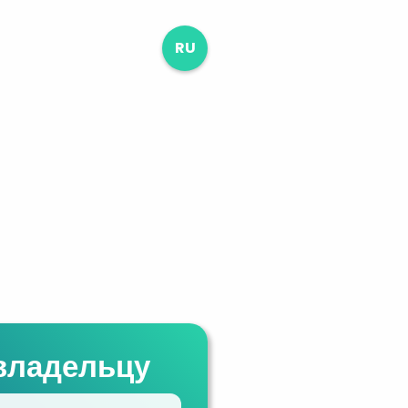
RU
владельцу