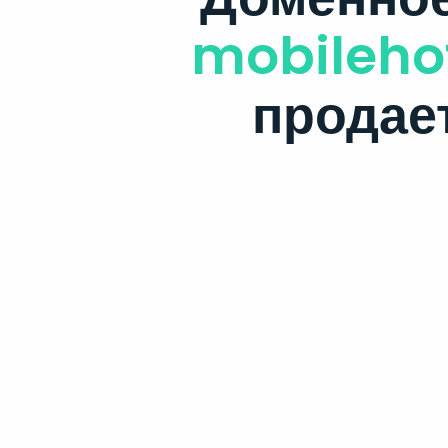
mobilehot
продае