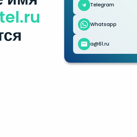
Telegram
el.ru
Whatsapp
тся
a@61.ru