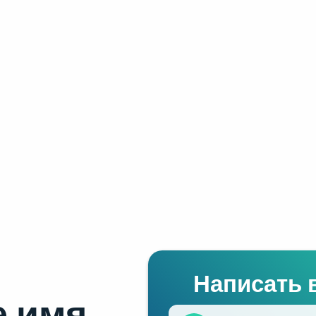
Написать 
 имя